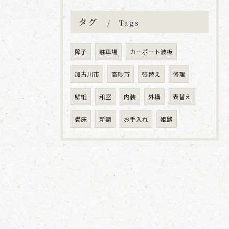
タグ
Tags
障子
駐車場
カーポート波板
加古川市
高砂市
張替え
修理
壁紙
和室
内装
外構
表替え
畳床
新調
お手入れ
姫路