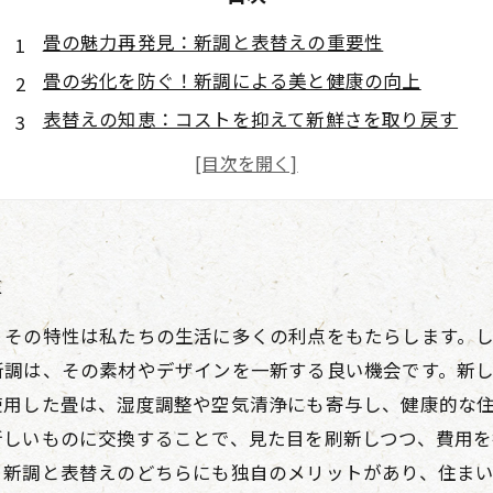
畳の魅力再発見：新調と表替えの重要性
畳の劣化を防ぐ！新調による美と健康の向上
表替えの知恵：コストを抑えて新鮮さを取り戻す
選択のポイント：新調と表替えそれぞれのメリット
我が家の畳を守る！健康的な住環境づくり
畳新調と表替えの実例：美しい住まいへの道
あなたに最適な畳の選択とは？新調 vs 表替え
性
、その特性は私たちの生活に多くの利点をもたらします。
新調は、その素材やデザインを一新する良い機会です。新
用した畳は、湿度調整や空気清浄にも寄与し、健康的な住
新しいものに交換することで、見た目を刷新しつつ、費用を
。新調と表替えのどちらにも独自のメリットがあり、住ま