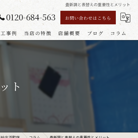
畳新調と表替えの重要性とメリット
0120-684-563
お問い合わせはこちら
施工事例
当店の特徴
店舗概要
ブログ
コラム
襖
障子
ット
網戸
畳
リフォーム
高砂北浜町店
コラム
畳新調と表替えの重要性とメリット