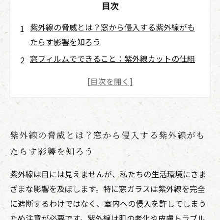
目次
紫外線の脅威とは？窓から侵入する紫外線がも
たらす影響を知ろう
窓フィルムでできること：紫外線カットの仕組
みとその効果とは？
自分に合った窓フィルムの選び方ガイド：種類
と特徴を比較しよう
窓フィルム施工のポイント：張替え業者が教え
紫外線の脅威とは？窓から侵入する紫外線がも
る失敗しない選び方
たらす影響を知ろう
施工後の効果を実感！窓フィルムで快適で健康
的な生活を手に入れる方法
紫外線は目には見えませんが、私たちの生活環境にさま
プロが教える窓フィルムのメンテナンス方法と
ざまな影響を及ぼします。特に窓ガラスは紫外線を完全
長持ちさせるコツ
に遮断するわけではなく、室内への侵入を許してしまう
窓フィルムで紫外線対策を始めよう！健康と快
ため注意が必要です。紫外線は肌の老化や皮膚トラブル