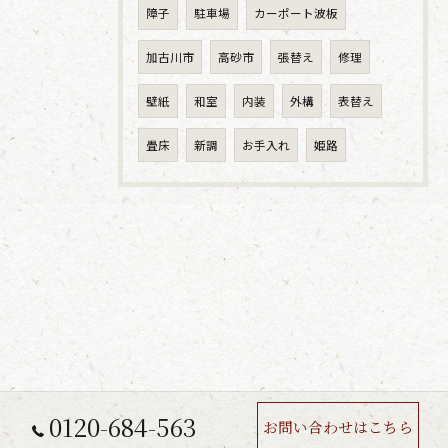
障子
駐車場
カーポート波板
加古川市
高砂市
張替え
修理
壁紙
和室
内装
外構
表替え
畳床
新調
お手入れ
姫路
0120-684-563
お問い合わせはこちら