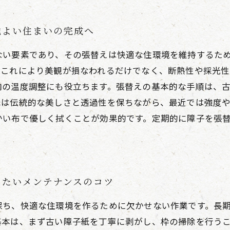
地よい住まいの完成へ
ない要素であり、その張替えは快適な住環境を維持するた
。これにより美観が損なわれるだけでなく、断熱性や採光性
内の温度調整にも役立ちます。張替えの基本的な手順は、
紙は伝統的な美しさと透過性を保ちながら、最近では強度
かい布で優しく拭くことが効果的です。定期的に障子を張
きたいメンテナンスのコツ
保ち、快適な住環境を作るために欠かせない作業です。長
基本は、まず古い障子紙を丁寧に剥がし、枠の掃除を行う