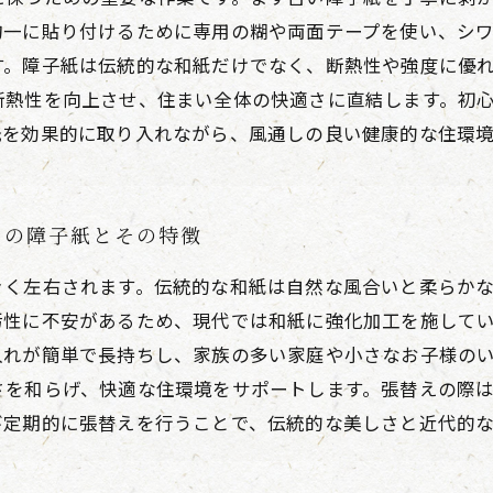
均一に貼り付けるために専用の糊や両面テープを使い、シ
す。障子紙は伝統的な和紙だけでなく、断熱性や強度に優
断熱性を向上させ、住まい全体の快適さに直結します。初
光を効果的に取り入れながら、風通しの良い健康的な住環
めの障子紙とその特徴
きく左右されます。伝統的な和紙は自然な風合いと柔らか
汚性に不安があるため、現代では和紙に強化加工を施して
入れが簡単で長持ちし、家族の多い家庭や小さなお子様の
さを和らげ、快適な住環境をサポートします。張替えの際
び定期的に張替えを行うことで、伝統的な美しさと近代的