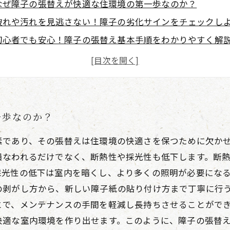
なぜ障子の張替えが快適な住環境の第一歩なのか？
破れや汚れを見逃さない！障子の劣化サインをチェックし
初心者でも安心！障子の張替え基本手順をわかりやすく解
材料選びが快適さを左右する？おすすめの障子紙とその特
定期的な張替えで変わる室内環境！心地よい住まいの完成
障子張替えのプロ技術とは？知っておきたいメンテナンス
伝統と現代が融合する障子張替えの魅力と未来への展望
一歩なのか？
素であり、その張替えは住環境の快適さを保つために欠か
損なわれるだけでなく、断熱性や採光性も低下します。断
採光性の低下は室内を暗くし、より多くの照明が必要にな
の剥がし方から、新しい障子紙の貼り付け方まで丁寧に行
とで、メンテナンスの手間を軽減し長持ちさせることがで
快適な室内環境を作り出せます。このように、障子の張替