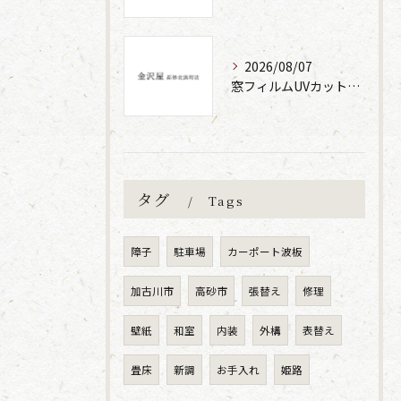
2026/08/07
窓フィルムUVカット張替えの効果と方法
タグ
Tags
障子
駐車場
カーポート波板
加古川市
高砂市
張替え
修理
壁紙
和室
内装
外構
表替え
畳床
新調
お手入れ
姫路