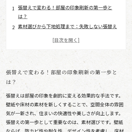
張替えで変わる！部屋の印象刷新の第一歩と
は？
素材選びから下地処理まで：失敗しない張替え
の中盤ガイド
施工時の注意点を押さえて理想の空間を実現す
る方法
実際に張替えを経験した人が語る、施工後の驚
張替えで変わる！部屋の印象刷新の第一歩と
きと満足感
は？
張替えで生まれ変わった部屋で快適な暮らしを
手に入れるまでのストーリー
張替えは部屋の印象を劇的に変える効果的な手法です。
張替え素材の選び方：最新トレンドとおすすめ
壁紙や床材の素材を新しくすることで、空間全体の雰囲
ポイント紹介
気が一新され、住まいの快適性や美しさが向上します。
理想の部屋作りに欠かせない施工のポイントま
張替えの第一歩として重要なのは、素材選びです。壁紙
とめ
ならば、防カビ性や耐久性、デザイン性を考慮し、床材