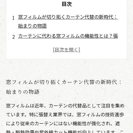
目次
窓フィルムが切り拓くカーテン代替の新時代：
始まりの物語
カーテンに代わる窓フィルムの機能性とは？張
替え業界での進化
快適な住まいを支える窓フィルムの遮熱・断熱
技術の秘密
デザイン性も抜群！窓フィルムが叶えるインテ
窓フィルムが切り拓くカーテン代替の新時代：
リアの可能性
始まりの物語
窓フィルム導入で見える未来：メンテナンスと
コスト面のメリット
窓フィルムは近年、カーテンの代替品として注目を集め
窓フィルムで変わる暮らしの風景：実例から学
ています。特に張替え業界では、窓フィルムの技術進歩
ぶ成功ストーリー
により従来のカーテンにはない機能性が強化され、遮
まとめ：カーテン代替としての窓フィルムがも
熱・断熱効果や紫外線カット機能が向上しています。こ