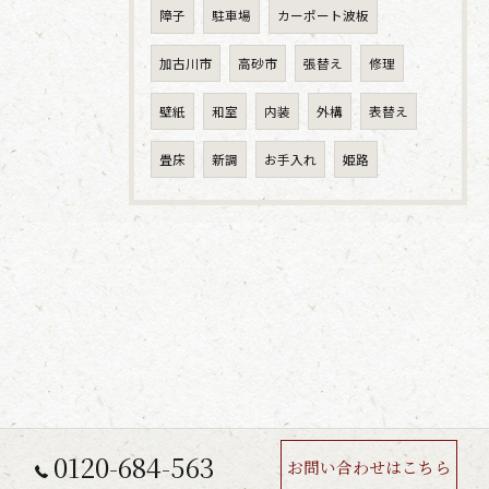
障子
駐車場
カーポート波板
加古川市
高砂市
張替え
修理
壁紙
和室
内装
外構
表替え
畳床
新調
お手入れ
姫路
0120-684-563
お問い合わせはこちら