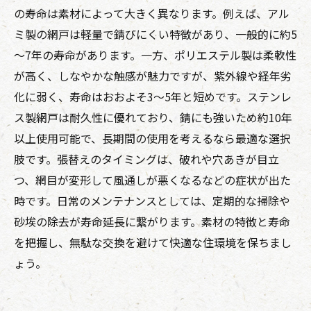
の寿命は素材によって大きく異なります。例えば、アル
ミ製の網戸は軽量で錆びにくい特徴があり、一般的に約5
～7年の寿命があります。一方、ポリエステル製は柔軟性
が高く、しなやかな触感が魅力ですが、紫外線や経年劣
化に弱く、寿命はおおよそ3～5年と短めです。ステンレ
ス製網戸は耐久性に優れており、錆にも強いため約10年
以上使用可能で、長期間の使用を考えるなら最適な選択
肢です。張替えのタイミングは、破れや穴あきが目立
つ、網目が変形して風通しが悪くなるなどの症状が出た
時です。日常のメンテナンスとしては、定期的な掃除や
砂埃の除去が寿命延長に繋がります。素材の特徴と寿命
を把握し、無駄な交換を避けて快適な住環境を保ちまし
ょう。