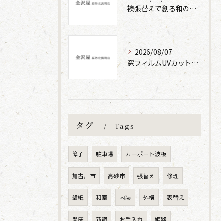
襖張替えで創る和の空間と丁寧な施工の魅力
2026/08/07
窓フィルムUVカット張替えの効果と方法
タグ
Tags
障子
駐車場
カーポート波板
加古川市
高砂市
張替え
修理
壁紙
和室
内装
外構
表替え
畳床
新調
お手入れ
姫路