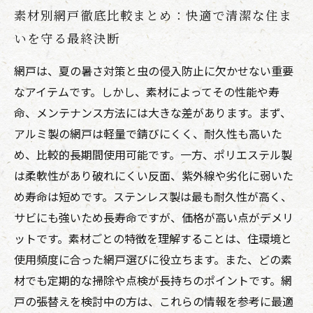
素材別網戸徹底比較まとめ：快適で清潔な住ま
いを守る最終決断
網戸は、夏の暑さ対策と虫の侵入防止に欠かせない重要
なアイテムです。しかし、素材によってその性能や寿
命、メンテナンス方法には大きな差があります。まず、
アルミ製の網戸は軽量で錆びにくく、耐久性も高いた
め、比較的長期間使用可能です。一方、ポリエステル製
は柔軟性があり破れにくい反面、紫外線や劣化に弱いた
め寿命は短めです。ステンレス製は最も耐久性が高く、
サビにも強いため長寿命ですが、価格が高い点がデメリ
ットです。素材ごとの特徴を理解することは、住環境と
使用頻度に合った網戸選びに役立ちます。また、どの素
材でも定期的な掃除や点検が長持ちのポイントです。網
戸の張替えを検討中の方は、これらの情報を参考に最適