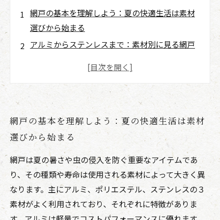
網戸の基本を理解しよう：夏の快適生活は素材
選びから始まる
アルミからステンレスまで：素材別に見る網戸
の特徴と耐久性
網戸の寿命を左右するポイントとは？それぞれ
の素材の強みと弱み
賢い網戸の選び方：あなたの住環境に最適な素
網戸の基本を理解しよう：夏の快適生活は素材
材を見つける方法
選びから始まる
長持ちさせる秘訣公開！日常からできる網戸メ
ンテナンス術
網戸は夏の暑さや虫の侵入を防ぐ重要なアイテムであ
張替えのタイミングを見極める：寿命を知って
り、その種類や寿命は使用される素材によって大きく異
無駄なく交換しよう
なります。主にアルミ、ポリエステル、ステンレスの３
素材別網戸徹底比較まとめ：快適で清潔な住ま
素材がよく利用されており、それぞれに特徴がありま
いを守る最終決断
す。アルミは軽量でコストパフォーマンスに優れます